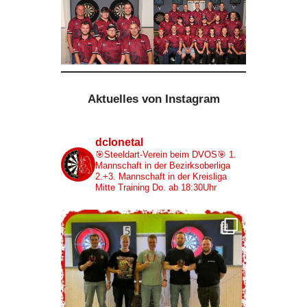
Aktuelles von Instagram
dclonetal
🎯Steeldart-Verein beim DVOS🎯
1.
Mannschaft in der Bezirksoberliga
2.+3. Mannschaft in der Kreisliga
Mitte
Training Do. ab 18:30Uhr