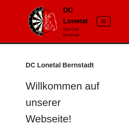
DC
Zum
Lonetal
Inhalt
springen
Dart Club
Bernstadt
DC Lonetal Bernstadt
Willkommen auf
unserer
Webseite!